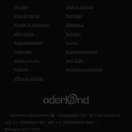
Om oss
Hjälp & support
Press & Media
Flytthjälp
Kunder & kundcase
Driftstatus
Miljöarbete
Nyheter
Säkerhetsarbete
Guider
Datahallar
Kundavdelningen
Jobba hos oss
App Suite
Partners
Registrera nytt konto
Villkor & policies
Oderland Webbhotell AB
Kungsgatan 56
411 08 Göteborg
Org. no: 556680-8746
VAT no: SE556680874601
Bankgiro: 611-7535