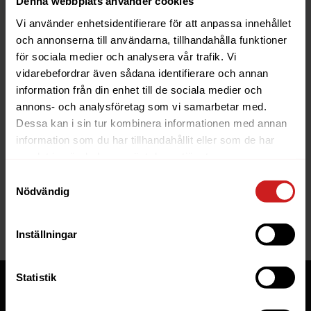
Denna webbplats använder cookies
Vi använder enhetsidentifierare för att anpassa innehållet
och annonserna till användarna, tillhandahålla funktioner
för sociala medier och analysera vår trafik. Vi
vidarebefordrar även sådana identifierare och annan
information från din enhet till de sociala medier och
The website you were trying to
annons- och analysföretag som vi samarbetar med.
reach has been suspended
Dessa kan i sin tur kombinera informationen med annan
information som du har tillhandahållit eller som de har
The website you have tried to access is suspended. Please
samlat in när du har använt deras tjänster.
contact the owner of the website for further information.
Samtyckesval
Nödvändig
If you are the owner of this website or domain please
read
this FAQ
that goes through the most common reasons for a
website to be suspended.
Inställningar
Statistik
Tjänster