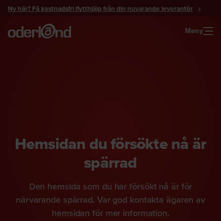
Gå
Ny här? Få kostnadsfri flytthjälp från din nuvarande leverantör
till
innehåll
Meny
Hemsidan du försökte nå är
spärrad
Den hemsida som du har försökt nå är för
närvarande spärrad. Var god kontakta ägaren av
hemsidan för mer information.