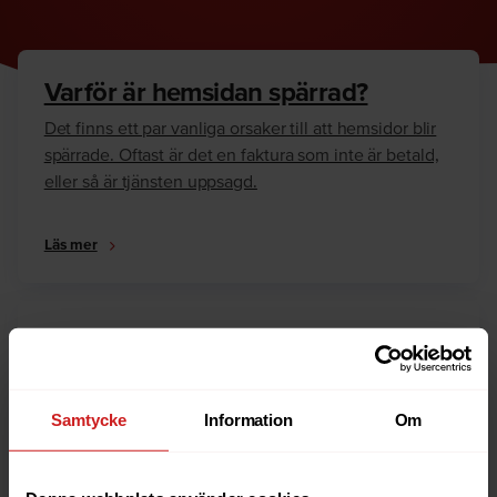
Varför är hemsidan spärrad?
Det finns ett par vanliga orsaker till att hemsidor blir
spärrade. Oftast är det en faktura som inte är betald,
eller så är tjänsten uppsagd.
Läs mer
Hur kan jag häva spärren?
Är du ägare till hemsidan eller domännamnet så har
vi skrivit en guide som går igenom dom vanligaste
Samtycke
Information
Om
anledningarna till varför en hemsida är spärrad.
Läs mer