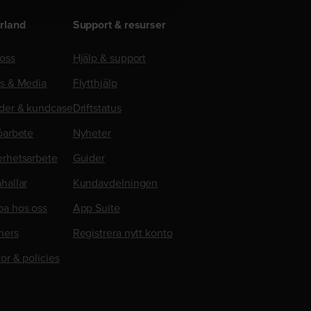
rland
Support & resurser
oss
Hjälp & support
ss & Media
Flytthjälp
der & kundcase
Driftstatus
öarbete
Nyheter
erhetsarbete
Guider
hallar
Kundavdelningen
ba hos oss
App Suite
ners
Registrera nytt konto
kor & policies