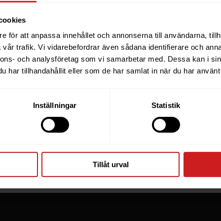
cookies
e för att anpassa innehållet och annonserna till användarna, tillh
ebsite you were trying to r
vår trafik. Vi vidarebefordrar även sådana identifierare och anna
nnons- och analysföretag som vi samarbetar med. Dessa kan i sin
een suspended
har tillhandahållit eller som de har samlat in när du har använt 
you have tried to access is suspended. Please contact th
Inställningar
Statistik
for further information.
he owner of this website or domain please
read this FAQ
th
 most common reasons for a website to be suspended.
Tillåt urval