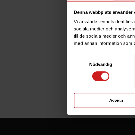
Denna webbplats använder 
Vi använder enhetsidentifierar
The w
sociala medier och analysera 
till de sociala medier och a
has b
med annan information som du 
Samtyckesval
The website 
Nödvändig
the website 
If you are t
through the
Avvisa