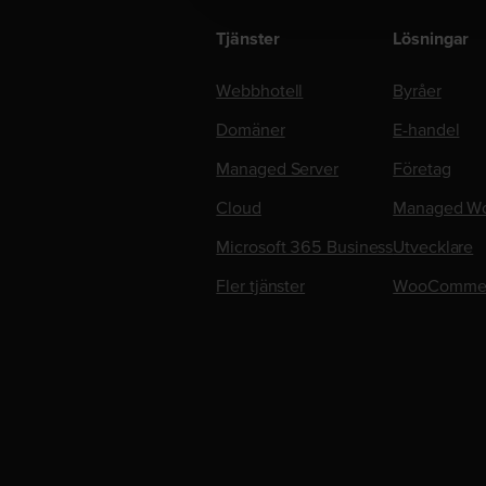
Tjänster
Lösningar
Webbhotell
Byråer
Domäner
E-handel
Managed Server
Företag
Cloud
Managed Wo
Microsoft 365 Business
Utvecklare
Fler tjänster
WooComme