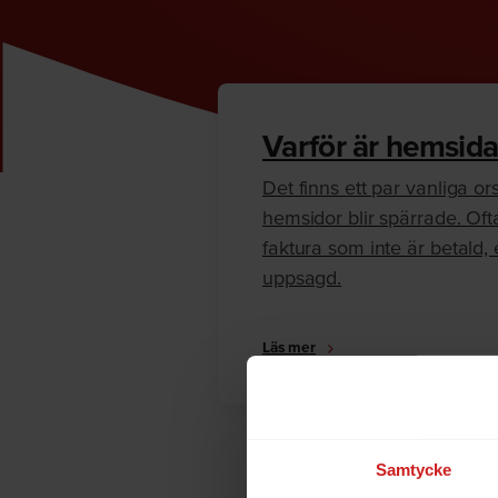
Varför är hemsida
Det finns ett par vanliga orsa
hemsidor blir spärrade. Oft
faktura som inte är betald, e
uppsagd.
Läs mer
Samtycke