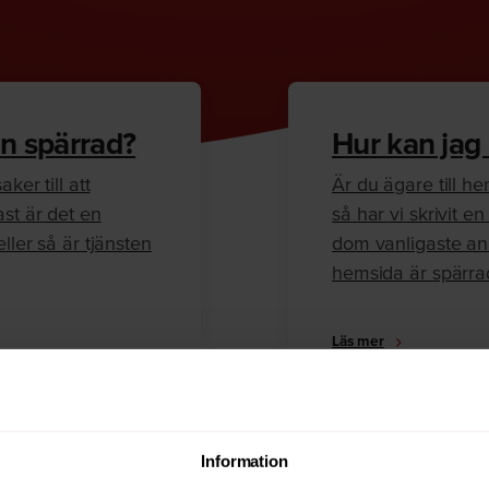
n spärrad?
Hur kan jag
ker till att
Är du ägare till 
ast är det en
så har vi skrivit 
ller så är tjänsten
dom vanligaste anl
hemsida är spärra
Läs mer
Information