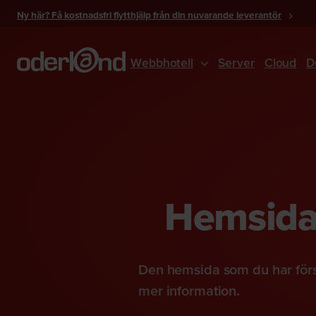
Gå
Ny här? Få kostnadsfri flytthjälp från din nuvarande leverantör
till
innehåll
Webbhotell
Server
Cloud
D
Hemsidan
Den hemsida som du har förs
mer information.