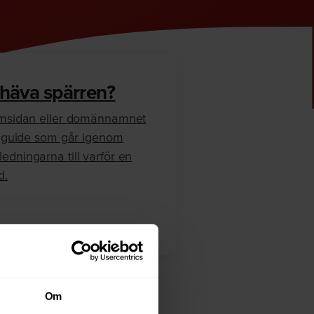
 häva spärren?
hemsidan eller domännamnet
en guide som går igenom
edningarna till varför en
d.
Om